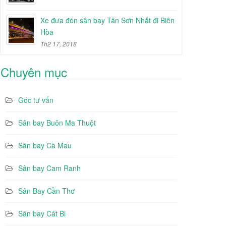
Xe đưa đón sân bay Tân Sơn Nhất đi Biên
Hòa
Th2 17, 2018
Chuyên mục
Góc tư vấn
Sân bay Buôn Ma Thuột
Sân bay Cà Mau
Sân bay Cam Ranh
Sân Bay Cần Thơ
Sân bay Cát Bi