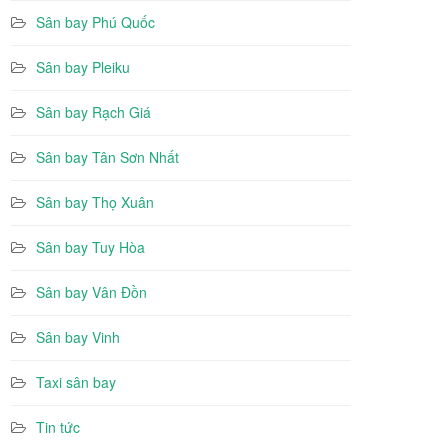
Sân bay Phú Quốc
Sân bay Pleiku
Sân bay Rạch Giá
Sân bay Tân Sơn Nhất
Sân bay Thọ Xuân
Sân bay Tuy Hòa
Sân bay Vân Đồn
Sân bay Vinh
Taxi sân bay
Tin tức