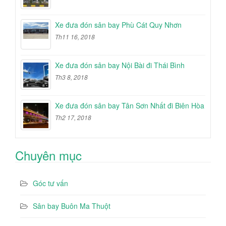
Xe đưa đón sân bay Phù Cát Quy Nhơn
Th11 16, 2018
Xe đưa đón sân bay Nội Bài đi Thái Bình
Th3 8, 2018
Xe đưa đón sân bay Tân Sơn Nhất đi Biên Hòa
Th2 17, 2018
Chuyên mục
Góc tư vấn
Sân bay Buôn Ma Thuột