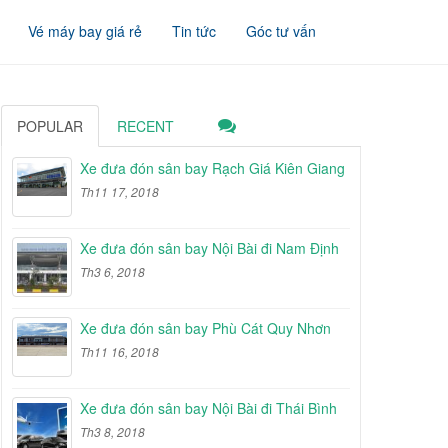
Vé máy bay giá rẻ
Tin tức
Góc tư vấn
POPULAR
RECENT
Xe đưa đón sân bay Rạch Giá Kiên Giang
Th11 17, 2018
Xe đưa đón sân bay Nội Bài đi Nam Định
Th3 6, 2018
Xe đưa đón sân bay Phù Cát Quy Nhơn
Th11 16, 2018
Xe đưa đón sân bay Nội Bài đi Thái Bình
Th3 8, 2018