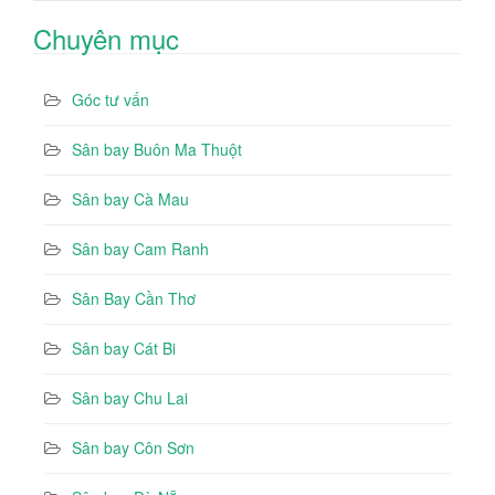
Chuyên mục
Góc tư vấn
Sân bay Buôn Ma Thuột
Sân bay Cà Mau
Sân bay Cam Ranh
Sân Bay Cần Thơ
Sân bay Cát Bi
Sân bay Chu Lai
Sân bay Côn Sơn