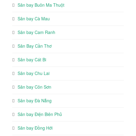
Sân bay Buôn Ma Thuột
Sân bay Cà Mau
Sân bay Cam Ranh
Sân Bay Cần Thơ
Sân bay Cát Bi
Sân bay Chu Lai
Sân bay Côn Sơn
Sân bay Đà Nẵng
Sân bay Điện Biên Phủ
Sân bay Đồng Hới