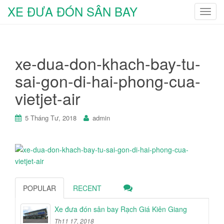
XE ĐƯA ĐÓN SÂN BAY
T
o
g
g
xe-dua-don-khach-bay-tu-
l
e
sai-gon-di-hai-phong-cua-
n
vietjet-air
a
v
i
5 Tháng Tư, 2018
admin
g
a
t
i
o
n
POPULAR
RECENT
Xe đưa đón sân bay Rạch Giá Kiên Giang
Th11 17, 2018