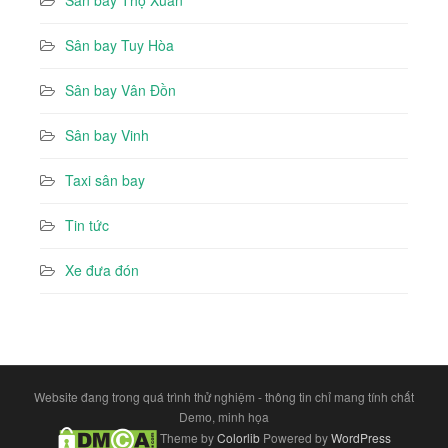
Sân bay Thọ Xuân
Sân bay Tuy Hòa
Sân bay Vân Đồn
Sân bay Vinh
Taxi sân bay
Tin tức
Xe đưa đón
Website đang trong quá trình thử nghiệm - thông tin chỉ mang tính chất
Demo, minh họa
Theme by
Colorlib
Powered by
WordPress